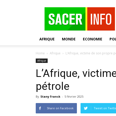
SACER
AFRIQUE
MONDE
ECONOMIE
POL
Home
Afrique
L’Afrique, victime de son propre p
Afrique
L’Afrique, victim
pétrole
By
Stany Franck
-
5 février 2025
Share on Facebook
Tweet on Twitt