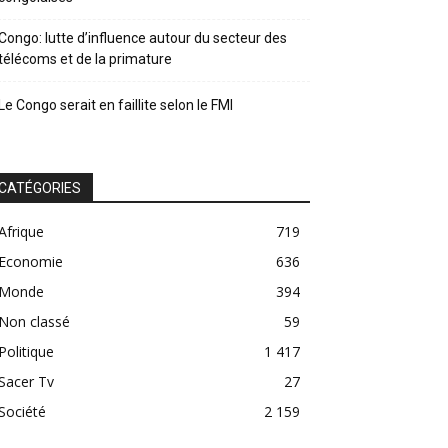
Congo: lutte d’influence autour du secteur des
télécoms et de la primature
Le Congo serait en faillite selon le FMI
CATÉGORIES
Afrique
719
Economie
636
Monde
394
Non classé
59
Politique
1 417
Sacer Tv
27
Société
2 159