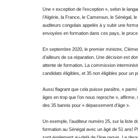
Une « exception de l’exception », selon le langage
l’Algérie, la France, le Cameroun, le Sénégal, 
auditeurs congolais appelés à y subir une for
envoyées en formation dans ces pays, le process
En septembre 2020, le premier ministre, Clémen
d’ailleurs de sa réparation. Une décision est d
attente de formation. La commission interministé
candidats éligibles, et 35 non éligibles pour un 
Aussi flagrant que cela puisse paraître, « parmi
âges en trop que l’on nous reproche », affirme, 
des 35 bannis pour « dépassement d’âge ».
Un exemple, l’auditeur numéro 25, sur la liste d
formation au Sénégal avec un âgé de 51 ans! Pl
sont également au-delà de l’âge requis. Le deu