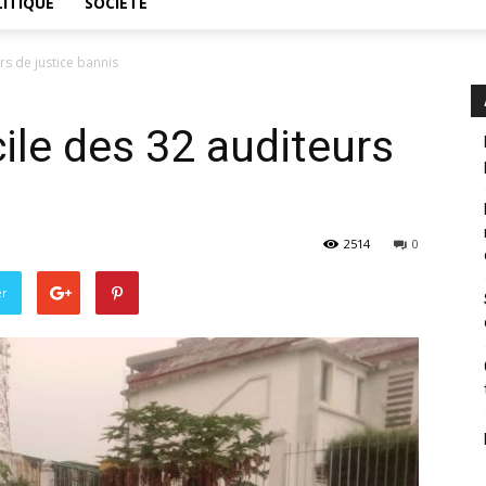
ITIQUE
SOCIÉTÉ
urs de justice bannis
icile des 32 auditeurs
2514
0
er