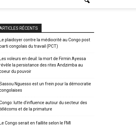
ARTICLES RÉCENTS
Le plaidoyer contre la médiocrité au Congo post
parti congolais du travail (PCT)
Les voleurs en deuil: la mort de Firmin Ayessa
révèle la persistance des rites Andzimba au
coeur du pouvoir
Sassou Nguesso est un frein pour la démocratie
congolaises
Congo: lutte d’influence autour du secteur des
télécoms et de la primature
Le Congo serait en faillite selon le FMI