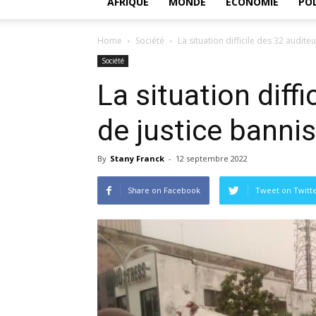
AFRIQUE
MONDE
ECONOMIE
POL
Home
Société
La situation difficile des 32 audite
Société
La situation diff
de justice bannis
By
Stany Franck
-
12 septembre 2022
Share on Facebook
Tweet on Twitt