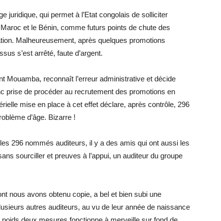
 juridique, qui permet à l’Etat congolais de solliciter
le Maroc et le Bénin, comme futurs points de chute des
mation. Malheureusement, après quelques promotions
us s’est arrêté, faute d’argent.
t Mouamba, reconnaît l’erreur administrative et décide
onc prise de procéder au recrutement des promotions en
rielle mise en place à cet effet déclare, après contrôle, 296
problème d’âge. Bizarre !
 les 296 nommés auditeurs, il y a des amis qui ont aussi les
sans sourciller et preuves à l’appui, un auditeur du groupe
ont nous avons obtenu copie, a bel et bien subi une
usieurs autres auditeurs, au vu de leur année de naissance
x poids deux mesures fonctionne à merveille sur fond de