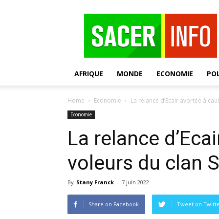
SACER
AFRIQUE
MONDE
ECONOMIE
POL
Home
Economie
La relance d’Ecair avortée à ca
Economie
La relance d’Eca
voleurs du clan 
By
Stany Franck
-
7 juin 2022
Share on Facebook
Tweet on Twitt