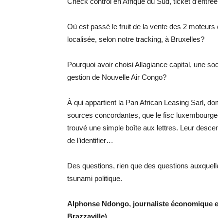
Check control en Afrique du Sud, ticket d’entrée
Où est passé le fruit de la vente des 2 moteur
localisée, selon notre tracking, à Bruxelles?
Pourquoi avoir choisi Allagiance capital, une soc
gestion de Nouvelle Air Congo?
À qui appartient la Pan African Leasing Sarl, d
sources concordantes, que le fisc luxembourgeois
trouvé une simple boîte aux lettres. Leur desce
de l’identifier…
Des questions, rien que des questions auxquell
tsunami politique.
Alphonse Ndongo, journaliste économique et 
Brazzaville).