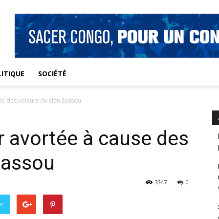
ITIQUE
SOCIÉTÉ
use des voleurs du clan Sassou
ir avortée à cause des
Sassou
3347
0
er