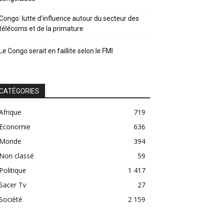
Congo: lutte d’influence autour du secteur des
télécoms et de la primature
Le Congo serait en faillite selon le FMI
CATÉGORIES
Afrique
719
Economie
636
Monde
394
Non classé
59
Politique
1 417
Sacer Tv
27
Société
2 159