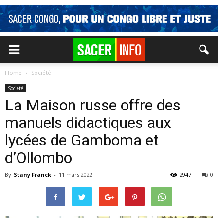
Home
Société
Société
La Maison russe offre des
manuels didactiques aux
lycées de Gamboma et
d’Ollombo
By
Stany Franck
-
11 mars 2022
2947
0