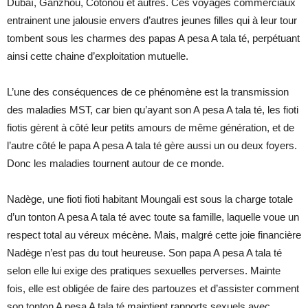
Dubaï, Ganzhou, Cotonou et autres. Ces voyages commerciaux
entrainent une jalousie envers d’autres jeunes filles qui à leur tour
tombent sous les charmes des papas A pesa A tala té, perpétuant
ainsi cette chaine d’exploitation mutuelle.
L’une des conséquences de ce phénomène est la transmission
des maladies MST, car bien qu’ayant son A pesa A tala té, les fioti
fiotis gèrent à côté leur petits amours de même génération, et de
l’autre côté le papa A pesa A tala té gère aussi un ou deux foyers.
Donc les maladies tournent autour de ce monde.
Nadège, une fioti fioti habitant Moungali est sous la charge totale
d’un tonton A pesa A tala té avec toute sa famille, laquelle voue un
respect total au véreux mécène. Mais, malgré cette joie financière
Nadège n’est pas du tout heureuse. Son papa A pesa A tala té
selon elle lui exige des pratiques sexuelles perverses. Mainte
fois, elle est obligée de faire des partouzes et d’assister comment
son tonton A pesa A tala té maintient rapports sexuels avec