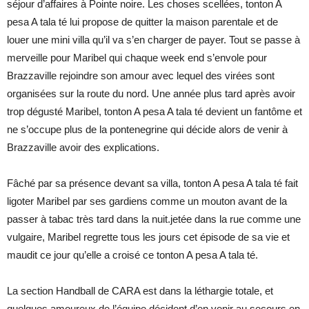
séjour d’affaires à Pointe noire. Les choses scellées, tonton A
pesa A tala té lui propose de quitter la maison parentale et de
louer une mini villa qu’il va s’en charger de payer. Tout se passe à
merveille pour Maribel qui chaque week end s’envole pour
Brazzaville rejoindre son amour avec lequel des virées sont
organisées sur la route du nord. Une année plus tard après avoir
trop dégusté Maribel, tonton A pesa A tala té devient un fantôme et
ne s’occupe plus de la pontenegrine qui décide alors de venir à
Brazzaville avoir des explications.
Fâché par sa présence devant sa villa, tonton A pesa A tala té fait
ligoter Maribel par ses gardiens comme un mouton avant de la
passer à tabac très tard dans la nuit.jetée dans la rue comme une
vulgaire, Maribel regrette tous les jours cet épisode de sa vie et
maudit ce jour qu’elle a croisé ce tonton A pesa A tala té.
La section Handball de CARA est dans la léthargie totale, et
quelques amoureux de l’équipe décident d’en venir au secours en