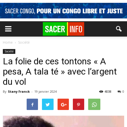
Home
Société
Société
La folie de ces tontons « A
pesa, A tala té » avec l’argent
du vol
By
Stany Franck
-
19 janvier 2024
4038
0