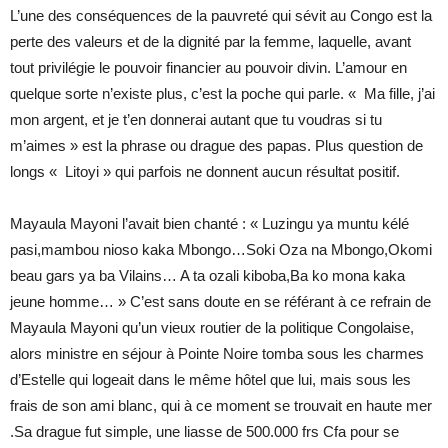
L’une des conséquences de la pauvreté qui sévit au Congo est la
perte des valeurs et de la dignité par la femme, laquelle, avant
tout privilégie le pouvoir financier au pouvoir divin. L’amour en
quelque sorte n’existe plus, c’est la poche qui parle. « Ma fille, j’ai
mon argent, et je t’en donnerai autant que tu voudras si tu
m’aimes » est la phrase ou drague des papas. Plus question de
longs « Litoyi » qui parfois ne donnent aucun résultat positif.
Mayaula Mayoni l’avait bien chanté : « Luzingu ya muntu kélé
pasi,mambou nioso kaka Mbongo…Soki Oza na Mbongo,Okomi
beau gars ya ba Vilains… A ta ozali kiboba,Ba ko mona kaka
jeune homme… » C’est sans doute en se référant à ce refrain de
Mayaula Mayoni qu’un vieux routier de la politique Congolaise,
alors ministre en séjour à Pointe Noire tomba sous les charmes
d’Estelle qui logeait dans le même hôtel que lui, mais sous les
frais de son ami blanc, qui à ce moment se trouvait en haute mer
.Sa drague fut simple, une liasse de 500.000 frs Cfa pour se