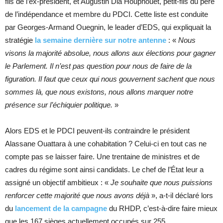
fils de l’ex-président, et Augustin Dia Houphouët, petit-fils du père
de l’indépendance et membre du PDCI. Cette liste est conduite
par Georges-Armand Ouegnin, le leader d’EDS, qui expliquait la
stratégie
la semaine dernière sur notre antenne
: «
Nous
visons la majorité absolue, nous allons aux élections pour gagner
le Parlement. Il n’est pas question pour nous de faire de la
figuration. Il faut que ceux qui nous gouvernent sachent que nous
sommes là, que nous existons, nous allons marquer notre
présence sur l’échiquier politique.
»
Alors EDS et le PDCI peuvent-ils contraindre le président
Alassane Ouattara à une cohabitation ? Celui-ci en tout cas ne
compte pas se laisser faire. Une trentaine de ministres et de
cadres du régime sont ainsi candidats. Le chef de l’État leur a
assigné un objectif ambitieux : «
Je souhaite que nous puissions
renforcer cette majorité que nous avons déjà
», a-t-il déclaré lors
du
lancement de la campagne
du RHDP, c’est-à-dire faire mieux
que les 167 sièges actuellement occupés sur 255.