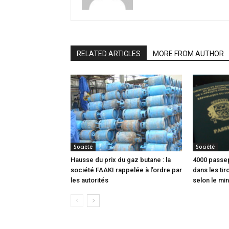
RELATED ARTICLES
MORE FROM AUTHOR
Société
Société
Hausse du prix du gaz butane : la
4000 passep
société FAAKI rappelée à l’ordre par
dans les tir
les autorités
selon le min