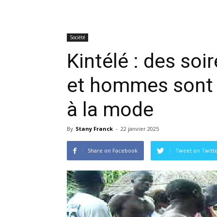
Société
Kintélé : des soi
et hommes sont à
à la mode
By
Stany Franck
-
22 janvier 2025
Share on Facebook
Tweet on Twitt