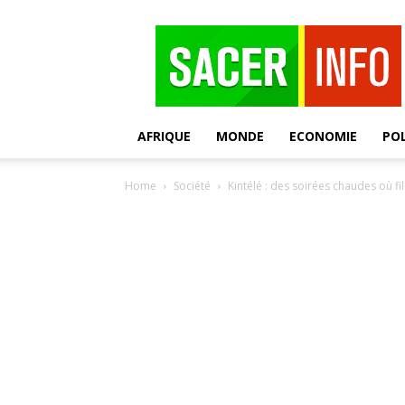
SACER
AFRIQUE
MONDE
ECONOMIE
POL
Home
Société
Kintélé : des soirées chaudes où fi