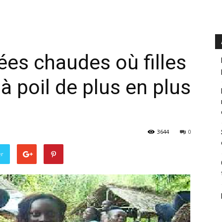
rées chaudes où filles
 poil de plus en plus
3644
0
er