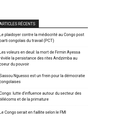
ARTICLES RÉCENTS
Le plaidoyer contre la médiocrité au Congo post
parti congolais du travail (PCT)
Les voleurs en deuil: la mort de Firmin Ayessa
révèle la persistance des rites Andzimba au
coeur du pouvoir
Sassou Nguesso est un frein pour la démocratie
congolaises
Congo: lutte d’influence autour du secteur des
télécoms et de la primature
Le Congo serait en faillite selon le FMI