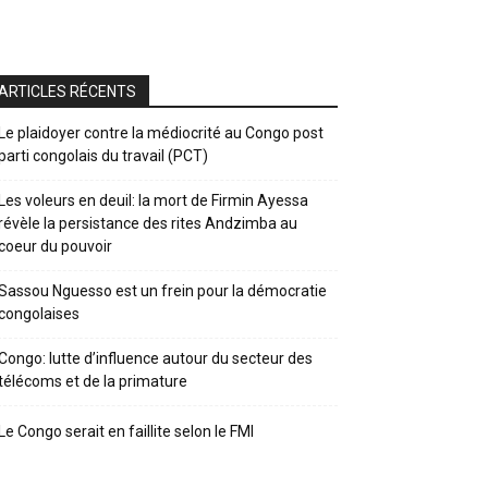
ARTICLES RÉCENTS
Le plaidoyer contre la médiocrité au Congo post
parti congolais du travail (PCT)
Les voleurs en deuil: la mort de Firmin Ayessa
révèle la persistance des rites Andzimba au
coeur du pouvoir
Sassou Nguesso est un frein pour la démocratie
congolaises
Congo: lutte d’influence autour du secteur des
télécoms et de la primature
Le Congo serait en faillite selon le FMI