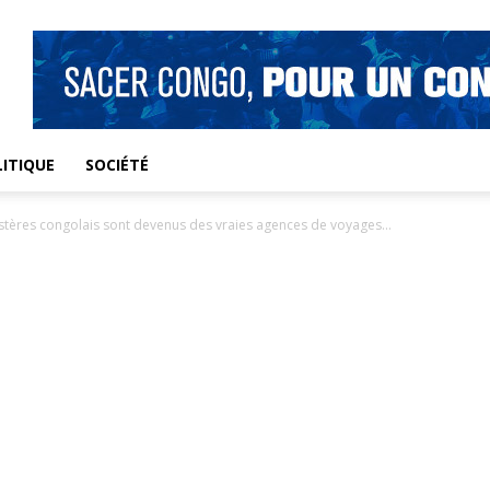
ITIQUE
SOCIÉTÉ
istères congolais sont devenus des vraies agences de voyages...