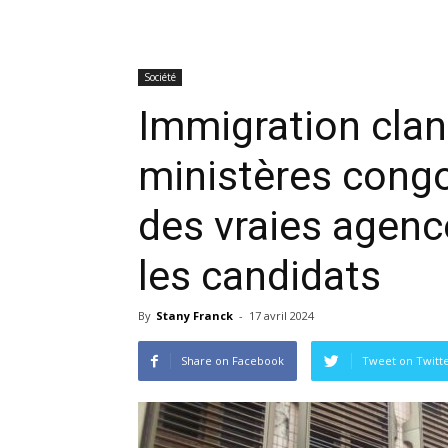
Société
Immigration clan
ministères congo
des vraies agenc
les candidats
By
Stany Franck
-
17 avril 2024
Share on Facebook
Tweet on Twitt