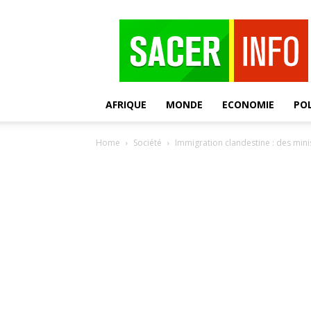
SACER
AFRIQUE
MONDE
ECONOMIE
POL
Home
Société
Immigration clandestine : des min