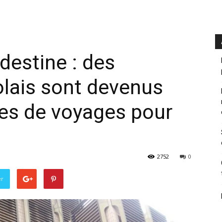
destine : des
lais sont devenus
es de voyages pour
2752
0
er