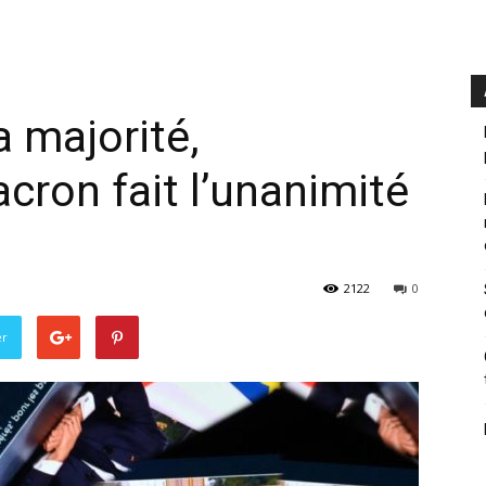
a majorité,
acron fait l’unanimité
2122
0
er