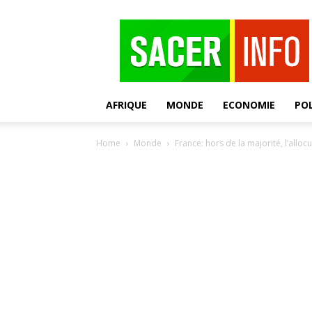
SACER
AFRIQUE
MONDE
ECONOMIE
POL
Home
Monde
France: hors de la majorité, l’alloc