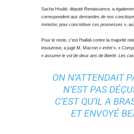
Sacha Houlié, député Renaissance, a égaleme
correspondent aux demandes de nos concitoyen
ministre, pour concrétiser ces promesses
», ass
Pour le reste, c’est l’hallali contre la majorité
insoumise, a jugé M. Macron «
irréel
». «
Complè
«
assume le vol de deux ans de liberté. Les cas
ON N’ATTENDAIT P
N’EST PAS DÉÇUS
C’EST QU’IL A BR
ET ENVOYÉ BE