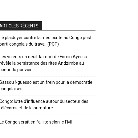
ARTICLES RÉCENTS
Le plaidoyer contre la médiocrité au Congo post
parti congolais du travail (PCT)
Les voleurs en deuil: la mort de Firmin Ayessa
révèle la persistance des rites Andzimba au
coeur du pouvoir
Sassou Nguesso est un frein pour la démocratie
congolaises
Congo: lutte d’influence autour du secteur des
télécoms et de la primature
Le Congo serait en faillite selon le FMI