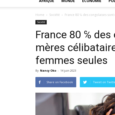
AFRIQUE
MONDE
ECONOMIE
POL
Home
Société
France 80 ℅ des congolaises sont mè
Société
France 80 ℅ des 
mères célibataire
femmes seules
By
Nancy Oko
-
14 juin 2023
Share on Facebook
Tweet on Twitt