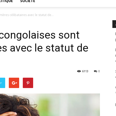
ITIQUE
SOCIÉTÉ
res célibataires avec le statut de...
congolaises sont
s avec le statut de
6113
0
er