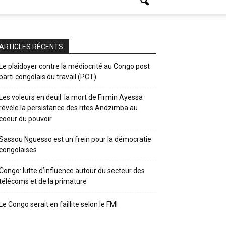
ARTICLES RÉCENTS
Le plaidoyer contre la médiocrité au Congo post
parti congolais du travail (PCT)
Les voleurs en deuil: la mort de Firmin Ayessa
révèle la persistance des rites Andzimba au
coeur du pouvoir
Sassou Nguesso est un frein pour la démocratie
congolaises
Congo: lutte d’influence autour du secteur des
télécoms et de la primature
Le Congo serait en faillite selon le FMI