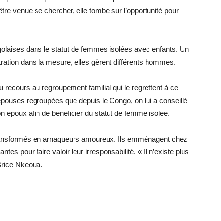
être venue se chercher, elle tombe sur l’opportunité pour
.
olaises dans le statut de femmes isolées avec enfants. Un
stration dans la mesure, elles gèrent différents hommes.
ecours au regroupement familial qui le regrettent à ce
x épouses regroupées que depuis le Congo, on lui a conseillé
n époux afin de bénéficier du statut de femme isolée.
ansformés en arnaqueurs amoureux. Ils emménagent chez
es pour faire valoir leur irresponsabilité. « Il n’existe plus
Brice Nkeoua.