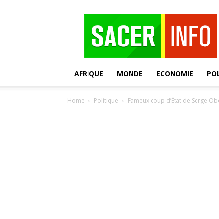
SACER
AFRIQUE
MONDE
ECONOMIE
POL
Home
Politique
Fameux coup d’État de Serge Oboa