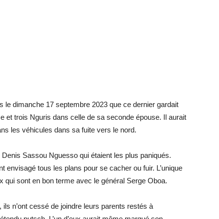
 le dimanche 17 septembre 2023 que ce dernier gardait
 et trois Nguris dans celle de sa seconde épouse. Il aurait
 les véhicules dans sa fuite vers le nord.
e Denis Sassou Nguesso qui étaient les plus paniqués.
nt envisagé tous les plans pour se cacher ou fuir. L’unique
ux qui sont en bon terme avec le général Serge Oboa.
 ils n’ont cessé de joindre leurs parents restés à
prétendu putsch. L’un d’eux aurait même marqué son