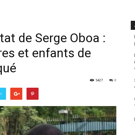
tat de Serge Oboa :
es et enfants de
qué
5427
0
er