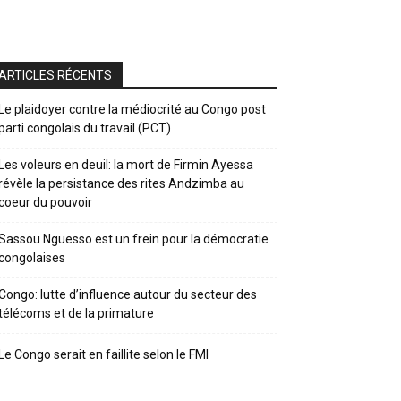
ARTICLES RÉCENTS
Le plaidoyer contre la médiocrité au Congo post
parti congolais du travail (PCT)
Les voleurs en deuil: la mort de Firmin Ayessa
révèle la persistance des rites Andzimba au
coeur du pouvoir
Sassou Nguesso est un frein pour la démocratie
congolaises
Congo: lutte d’influence autour du secteur des
télécoms et de la primature
Le Congo serait en faillite selon le FMI