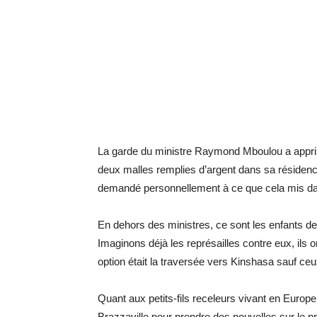
La garde du ministre Raymond Mboulou a appris
deux malles remplies d’argent dans sa résidence
demandé personnellement à ce que cela mis dans
En dehors des ministres, ce sont les enfants d
Imaginons déjà les représailles contre eux, ils o
option était la traversée vers Kinshasa sauf ce
Quant aux petits-fils receleurs vivant en Europe,
Brazzaville pour prendre des nouvelles sur le 