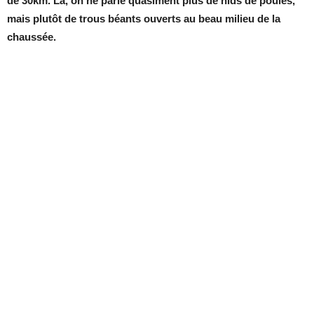
de 30km. Là, on ne parle quasiment plus de nids de poules,
mais plutôt de trous béants ouverts au beau milieu de la
chaussée.