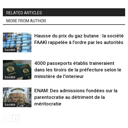
RELATED ARTICLES
MORE FROM AUTHOR
Hausse du prix du gaz butane : la société
FAAKI rappelée à l’ordre par les autorités
Société
4000 passeports établis traineraient
dans les tiroirs de la préfecture selon le
ministère de l’interieur
Société
ENAM: Des admissions fondées sur la
parentocratie au détriment de la
méritocratie
Société