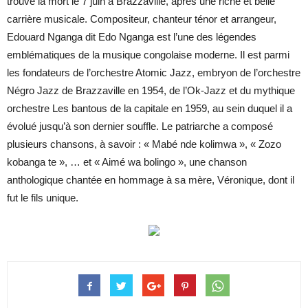
trouvé la mort le 7 juin à Brazzaville, après une riche et belle
carrière musicale. Compositeur, chanteur ténor et arrangeur,
Edouard Nganga dit Edo Nganga est l’une des légendes
emblématiques de la musique congolaise moderne. Il est parmi
les fondateurs de l’orchestre Atomic Jazz, embryon de l’orchestre
Négro Jazz de Brazzaville en 1954, de l’Ok-Jazz et du mythique
orchestre Les bantous de la capitale en 1959, au sein duquel il a
évolué jusqu’à son dernier souffle. Le patriarche a composé
plusieurs chansons, à savoir : « Mabé nde kolimwa », « Zozo
kobanga te », … et « Aimé wa bolingo », une chanson
anthologique chantée en hommage à sa mère, Véronique, dont il
fut le fils unique.