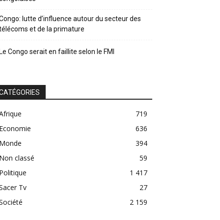
Congo: lutte d’influence autour du secteur des
télécoms et de la primature
Le Congo serait en faillite selon le FMI
CATÉGORIES
Afrique
719
Economie
636
Monde
394
Non classé
59
Politique
1 417
Sacer Tv
27
Société
2 159