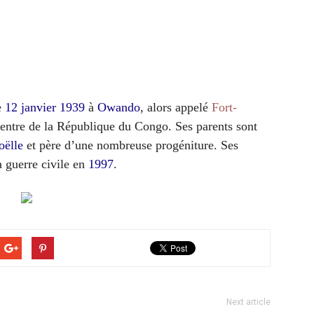
e
12
janvier
1939
à
Owando
, alors appelé
Fort-
centre de la République du Congo. Ses parents sont
oëlle
et père d’une nombreuse progéniture. Ses
a guerre civile en
1997
.
Next article