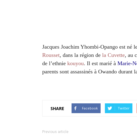
Jacques Joachim Yhombi-Opango
est né
l
Rousset
, dans la région de
la Cuvette
, au 
de l’ethnie
kouyou
. Il est marié à
Marie-N
parents sont assassinés à Owando durant l
SHARE
Facebook
Twitter
Previous article