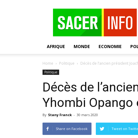
SACER
AFRIQUE
MONDE
ECONOMIE
POL
Home
Politique
Décès de l’ancien président Jo
Politique
Décès de l’ancie
Yhombi Opango 
By
Stany Franck
-
30 mars 2020
Share on Facebook
Tweet on Twitt