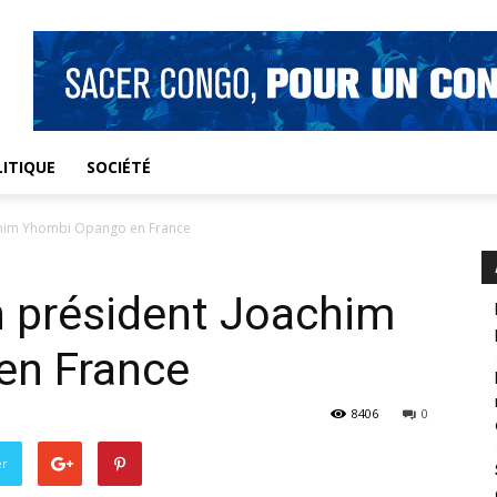
ITIQUE
SOCIÉTÉ
achim Yhombi Opango en France
n président Joachim
en France
8406
0
er