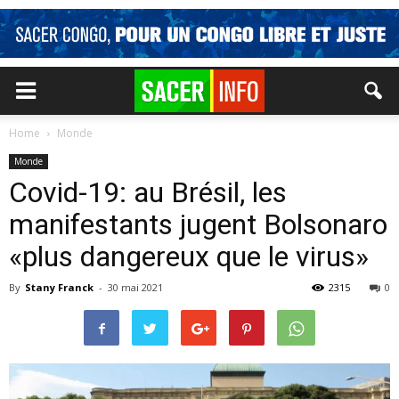
Home
Monde
Monde
Covid-19: au Brésil, les
manifestants jugent Bolsonaro
«plus dangereux que le virus»
By
Stany Franck
-
30 mai 2021
2315
0