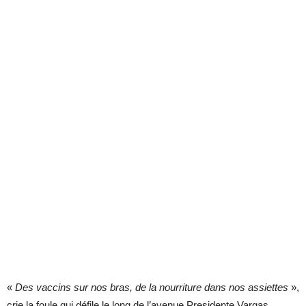
«
Des vaccins sur nos bras, de la nourriture dans nos assiettes
»,
crie la foule qui défile le long de l’avenue Presidente Vargas.