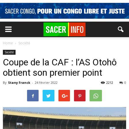
Home
Société
Société
Coupe de la CAF : l’AS Otohô
obtient son premier point
By
Stany Franck
-
24 février 2022
2212
0