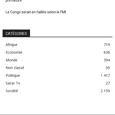
primature
Le Congo serait en faillite selon le FMI
CATÉGORIES
Afrique
719
Economie
636
Monde
394
Non classé
59
Politique
1 417
Sacer Tv
27
Société
2 159