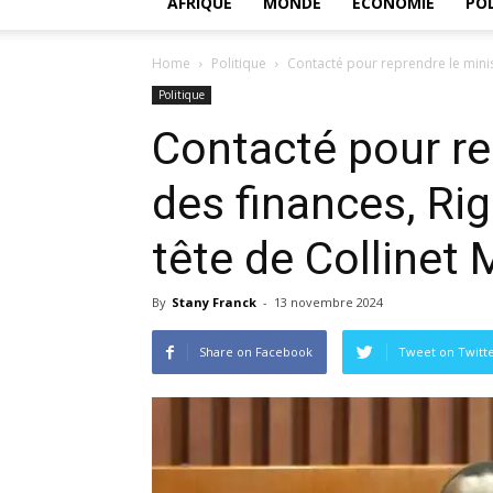
AFRIQUE
MONDE
ECONOMIE
POL
Home
Politique
Contacté pour reprendre le minist
Politique
Contacté pour re
des finances, Rig
tête de Collinet
By
Stany Franck
-
13 novembre 2024
Share on Facebook
Tweet on Twitt