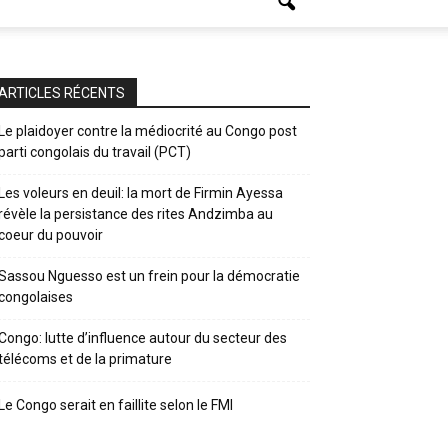
ARTICLES RÉCENTS
Le plaidoyer contre la médiocrité au Congo post
parti congolais du travail (PCT)
Les voleurs en deuil: la mort de Firmin Ayessa
révèle la persistance des rites Andzimba au
coeur du pouvoir
Sassou Nguesso est un frein pour la démocratie
congolaises
Congo: lutte d’influence autour du secteur des
télécoms et de la primature
Le Congo serait en faillite selon le FMI