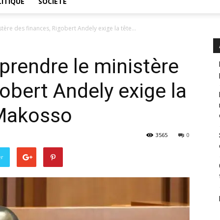
ITIQUE
SOCIÉTÉ
ère des finances, Rigobert Andely exige la tête...
prendre le ministère
obert Andely exige la
 Makosso
3565
0
er