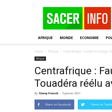
SACER
AFRIQUE
MONDE
ECONOMIE
POL
Home
Afrique
Centrafrique : Faustin Archange T
Afrique
Centrafrique : F
Touadéra réélu a
By
Stany Franck
-
5 janvier 2021
Share on Facebook
Tweet on Twitt