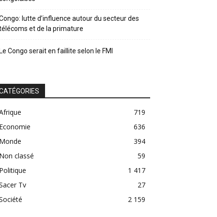
Congo: lutte d’influence autour du secteur des
télécoms et de la primature
Le Congo serait en faillite selon le FMI
CATÉGORIES
Afrique
719
Economie
636
Monde
394
Non classé
59
Politique
1 417
Sacer Tv
27
Société
2 159