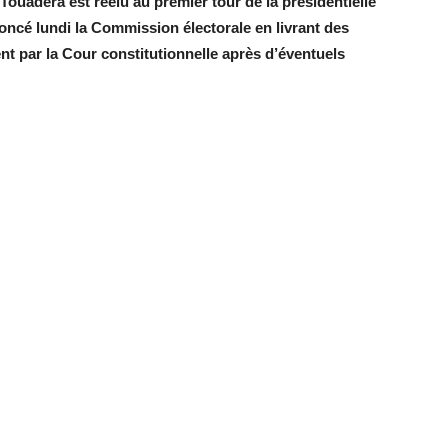
Touadéra est réélu au premier tour de la présidentielle
ncé lundi la Commission électorale en livrant des
ment par la Cour constitutionnelle après d’éventuels