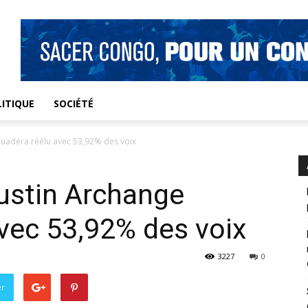
ITIQUE
SOCIÉTÉ
ouadéra réélu avec 53,92% des voix
austin Archange
vec 53,92% des voix
3227
0
er