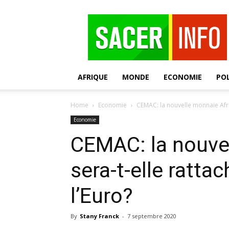
SACER
AFRIQUE
MONDE
ECONOMIE
POL
Home
Economie
CEMAC: la nouvelle monnaie Afrix
Economie
CEMAC: la nouvel
sera-t-elle ratta
l’Euro?
By
Stany Franck
-
7 septembre 2020