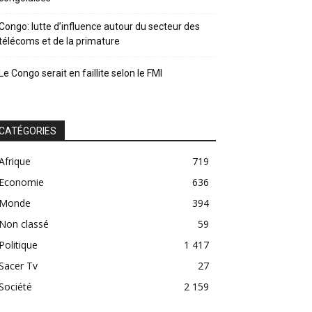
Congo: lutte d’influence autour du secteur des
télécoms et de la primature
Le Congo serait en faillite selon le FMI
CATÉGORIES
Afrique
719
Economie
636
Monde
394
Non classé
59
Politique
1 417
Sacer Tv
27
Société
2 159