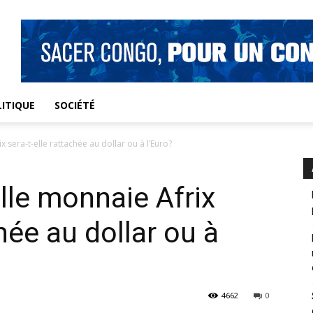
ITIQUE
SOCIÉTÉ
 sera-t-elle rattachée au dollar ou à l’Euro?
le monnaie Afrix
chée au dollar ou à
4662
0