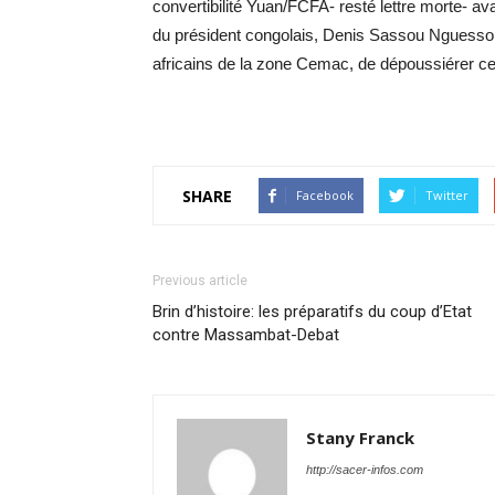
convertibilité Yuan/FCFA- resté lettre morte- ava
du président congolais, Denis Sassou Nguesso, 
africains de la zone Cemac, de dépoussiérer cet
SHARE
Facebook
Twitter
Previous article
Brin d’histoire: les préparatifs du coup d’Etat
contre Massambat-Debat
Stany Franck
http://sacer-infos.com