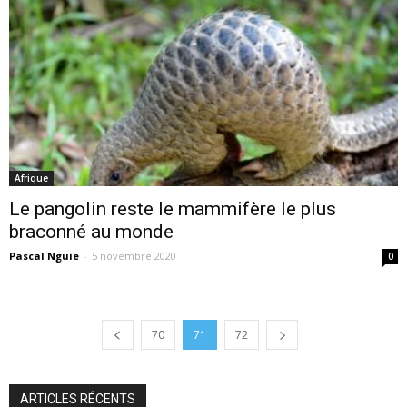
Afrique
Le pangolin reste le mammifère le plus
braconné au monde
Pascal Nguie
-
5 novembre 2020
0
70
71
72
ARTICLES RÉCENTS