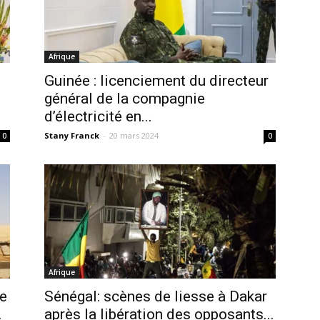
Afrique
Guinée : licenciement du directeur
général de la compagnie
d’électricité en...
Stany Franck
-
20 mars 2024
0
0
Afrique
ge
Sénégal: scènes de liesse à Dakar
.
après la libération des opposants...