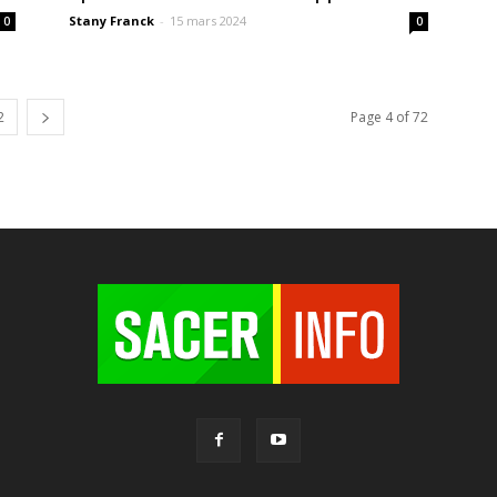
Stany Franck
-
15 mars 2024
0
0
2
Page 4 of 72