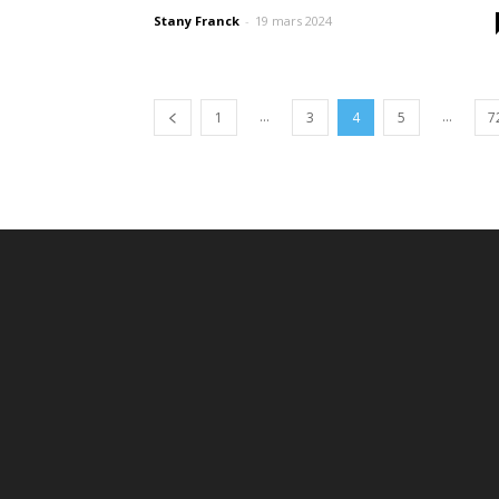
Stany Franck
-
19 mars 2024
...
...
1
3
4
5
7