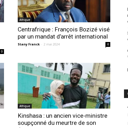
Afrique
Centrafrique : François Bozizé visé
par un mandat d’arrêt international
Stany Franck
-
2 mai 2024
0
0
Afrique
Kinshasa : un ancien vice-ministre
soupçonné du meurtre de son