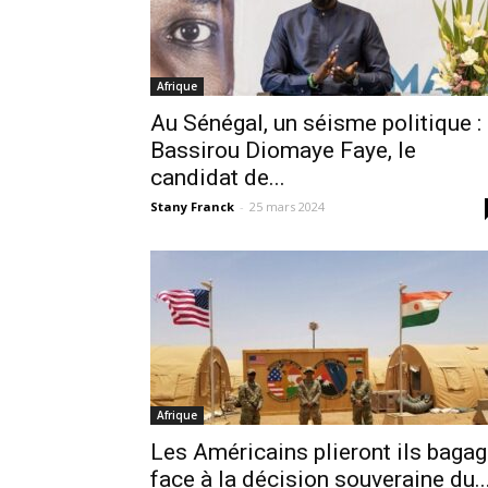
Afrique
Au Sénégal, un séisme politique :
Bassirou Diomaye Faye, le
candidat de...
Stany Franck
-
25 mars 2024
Afrique
Les Américains plieront ils baga
face à la décision souveraine du..