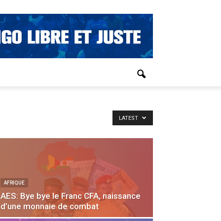
LATEST
AFRIQUE
AES: Bye bye le Franc CFA, naissance
d’une monnaie de combat