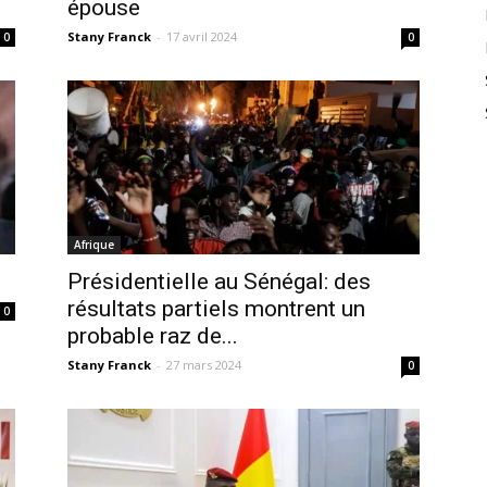
épouse
Stany Franck
-
17 avril 2024
0
0
Afrique
Présidentielle au Sénégal: des
résultats partiels montrent un
0
probable raz de...
Stany Franck
-
27 mars 2024
0