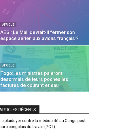
AFRIQUE
AES : Le Mali devrait-il fermer son
espace aérien aux avions français ?
AFRIQUE
Togo: les ministres paieront
désormais de leurs poches les
factures de courant et eau
ARTICLES RÉCENTS
Le plaidoyer contre la médiocrité au Congo post
parti congolais du travail (PCT)