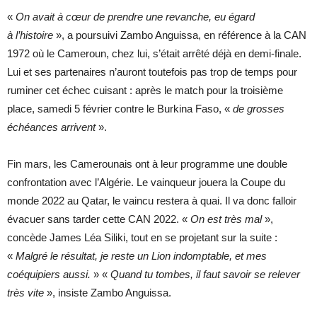
«
On avait à cœur de prendre une revanche, eu égard
à l’histoire
», a poursuivi Zambo Anguissa, en référence à la CAN
1972 où le Cameroun, chez lui, s’était arrêté déjà en demi-finale.
Lui et ses partenaires n’auront toutefois pas trop de temps pour
ruminer cet échec cuisant : après le match pour la troisième
place, samedi 5 février contre le Burkina Faso, «
de grosses
échéances arrivent
».
Fin mars, les Camerounais ont à leur programme une double
confrontation avec l’Algérie. Le vainqueur jouera la Coupe du
monde 2022 au Qatar, le vaincu restera à quai. Il va donc falloir
évacuer sans tarder cette CAN 2022. «
On est très mal
»,
concède James Léa Siliki, tout en se projetant sur la suite :
«
Malgré le résultat, je reste un Lion indomptable, et mes
coéquipiers aussi.
» «
Quand tu tombes, il faut savoir se relever
très vite
», insiste Zambo Anguissa.