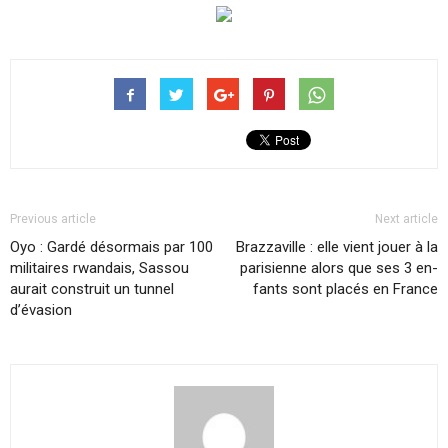
Previous article
Next article
Oyo : Gardé désormais par 100
Braz­za­ville : elle vient jouer à la
militaires rwandais, Sassou
pa­ri­sienne alors que ses 3 en­
aurait construit un tunnel
fants sont pla­cés en France
d’évasion