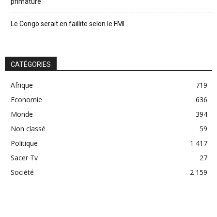
primature
Le Congo serait en faillite selon le FMI
CATÉGORIES
Afrique
719
Economie
636
Monde
394
Non classé
59
Politique
1 417
Sacer Tv
27
Société
2 159