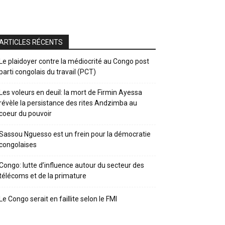
ARTICLES RÉCENTS
Le plaidoyer contre la médiocrité au Congo post
parti congolais du travail (PCT)
Les voleurs en deuil: la mort de Firmin Ayessa
révèle la persistance des rites Andzimba au
coeur du pouvoir
Sassou Nguesso est un frein pour la démocratie
congolaises
Congo: lutte d’influence autour du secteur des
télécoms et de la primature
Le Congo serait en faillite selon le FMI