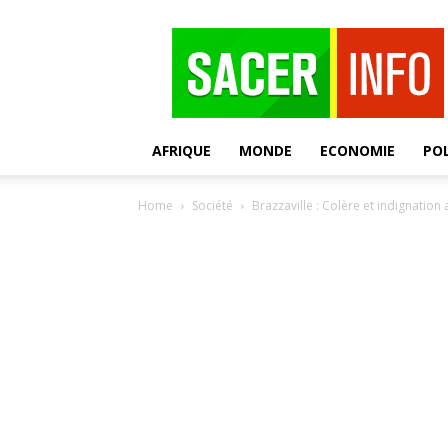
SACER
AFRIQUE
MONDE
ECONOMIE
POL
Home
Société
Brazzaville : Colère et indignation