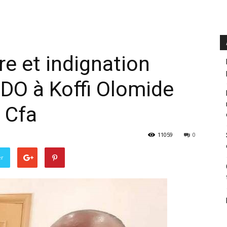
ère et indignation
JDO à Koffi Olomide
e Cfa
11059
0
er