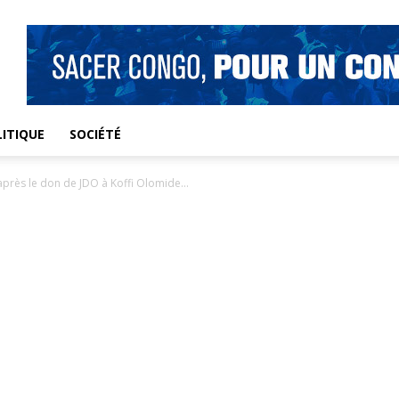
ITIQUE
SOCIÉTÉ
 après le don de JDO à Koffi Olomide...