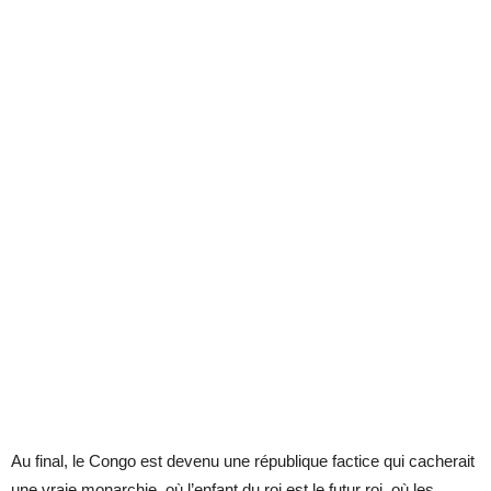
Au final, le Congo est devenu une république factice qui cacherait
une vraie monarchie, où l’enfant du roi est le futur roi, où les