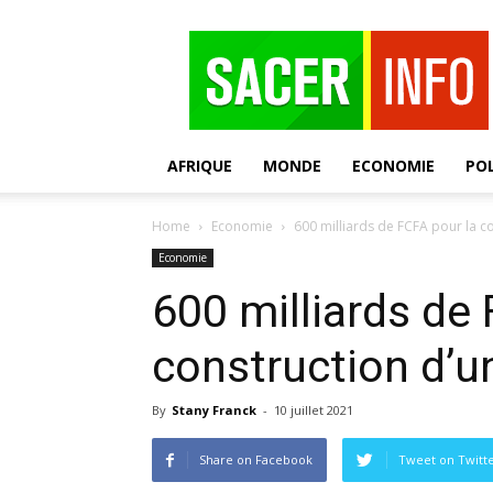
SACER
AFRIQUE
MONDE
ECONOMIE
POL
Home
Economie
600 milliards de FCFA pour la co
Economie
600 milliards de
construction d’un
By
Stany Franck
-
10 juillet 2021
Share on Facebook
Tweet on Twitt