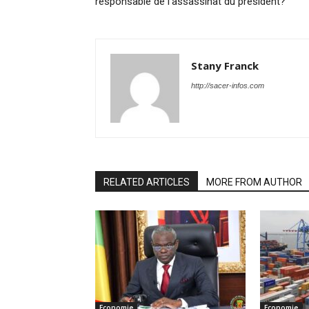
responsable de l’assassinat du président?
Stany Franck
http://sacer-infos.com
RELATED ARTICLES
MORE FROM AUTHOR
Economie
Economie