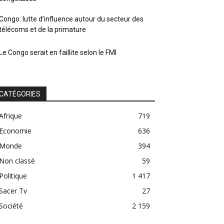
Congo: lutte d’influence autour du secteur des
télécoms et de la primature
Le Congo serait en faillite selon le FMI
CATÉGORIES
Afrique
719
Economie
636
Monde
394
Non classé
59
Politique
1 417
Sacer Tv
27
Société
2 159