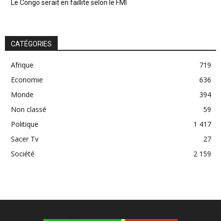
Le Congo serait en faillite selon le FMI
CATÉGORIES
Afrique
719
Economie
636
Monde
394
Non classé
59
Politique
1 417
Sacer Tv
27
Société
2 159