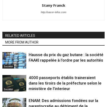
Stany Franck
http://sacer-infos.com
RELATED ARTICLES
MORE FROM AUTHOR
Hausse du prix du gaz butane : la société
FAAKI rappelée à l’ordre par les autorités
Société
4000 passeports établis traineraient
dans les tiroirs de la préfecture selon le
ministère de l’interieur
Société
ENAM: Des admissions fondées sur la
parentocratie au détriment de la