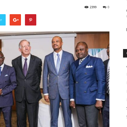
2399
0
er