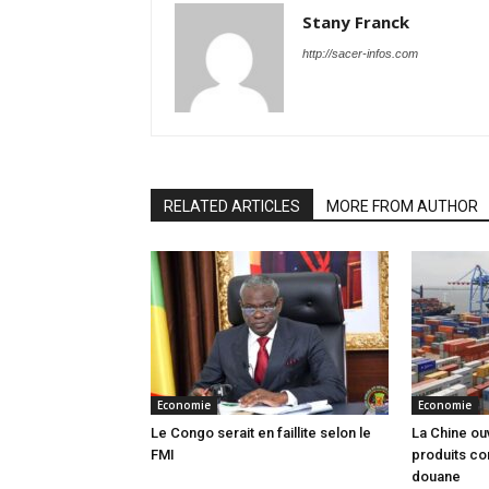
Stany Franck
http://sacer-infos.com
RELATED ARTICLES
MORE FROM AUTHOR
Economie
Economie
Le Congo serait en faillite selon le
La Chine ou
FMI
produits co
douane