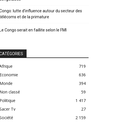
Congo: lutte d’influence autour du secteur des
télécoms et de la primature
Le Congo serait en faillite selon le FMI
CATÉGORIES
Afrique
719
Economie
636
Monde
394
Non classé
59
Politique
1 417
Sacer Tv
27
Société
2 159