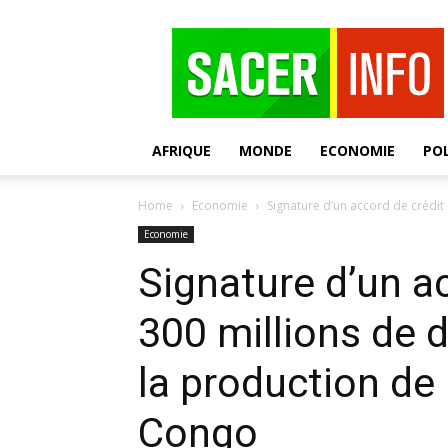
SACER
AFRIQUE
MONDE
ECONOMIE
POL
Home
Economie
Signature d’un accord de crédit 
Economie
Signature d’un a
300 millions de d
la production de 
Congo