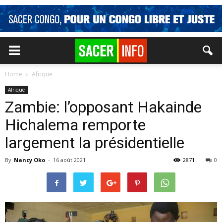
Home
Afrique
Afrique
Zambie: l’opposant Hakainde
Hichalema remporte
largement la présidentielle
By
Nancy Oko
-
16 août 2021
2871
0