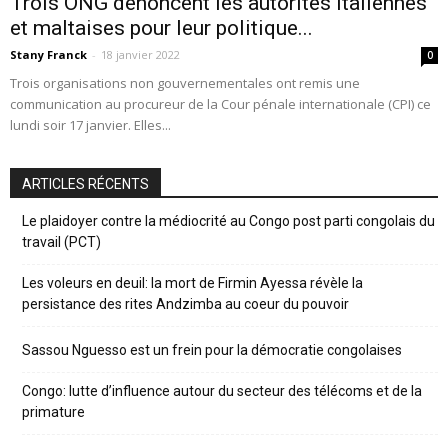
Trois ONG dénoncent les autorités italiennes
et maltaises pour leur politique...
Stany Franck
-
18 janvier 2022
0
Trois organisations non gouvernementales ont remis une
communication au procureur de la Cour pénale internationale (CPI) ce
lundi soir 17 janvier. Elles...
ARTICLES RÉCENTS
Le plaidoyer contre la médiocrité au Congo post parti congolais du
travail (PCT)
Les voleurs en deuil: la mort de Firmin Ayessa révèle la
persistance des rites Andzimba au coeur du pouvoir
Sassou Nguesso est un frein pour la démocratie congolaises
Congo: lutte d’influence autour du secteur des télécoms et de la
primature