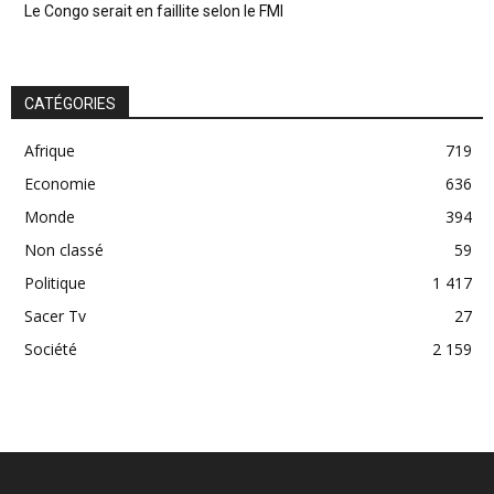
Le Congo serait en faillite selon le FMI
CATÉGORIES
Afrique
719
Economie
636
Monde
394
Non classé
59
Politique
1 417
Sacer Tv
27
Société
2 159