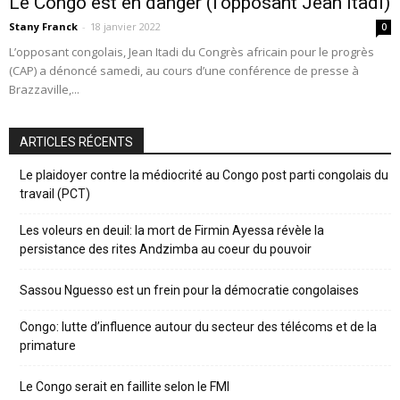
Le Congo est en danger (l’opposant Jean Itadi)
Stany Franck
-
18 janvier 2022
0
L’opposant congolais, Jean Itadi du Congrès africain pour le progrès
(CAP) a dénoncé samedi, au cours d’une conférence de presse à
Brazzaville,...
ARTICLES RÉCENTS
Le plaidoyer contre la médiocrité au Congo post parti congolais du
travail (PCT)
Les voleurs en deuil: la mort de Firmin Ayessa révèle la
persistance des rites Andzimba au coeur du pouvoir
Sassou Nguesso est un frein pour la démocratie congolaises
Congo: lutte d’influence autour du secteur des télécoms et de la
primature
Le Congo serait en faillite selon le FMI