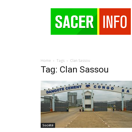
SACER
Home
Tags
Clan Sassou
Tag: Clan Sassou
Société