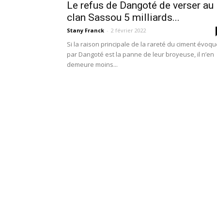
Le refus de Dangoté de verser au
clan Sassou 5 milliards...
Stany Franck
-
2 février 2022
Si la raison principale de la rareté du ciment évoq
par Dangoté est la panne de leur broyeuse, il n’en
demeure moins...