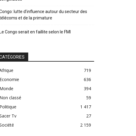
Congo: lutte d’influence autour du secteur des
télécoms et de la primature
Le Congo serait en faillite selon le FMI
CATÉGORIES
Afrique
719
Economie
636
Monde
394
Non classé
59
Politique
1 417
Sacer Tv
27
Société
2 159