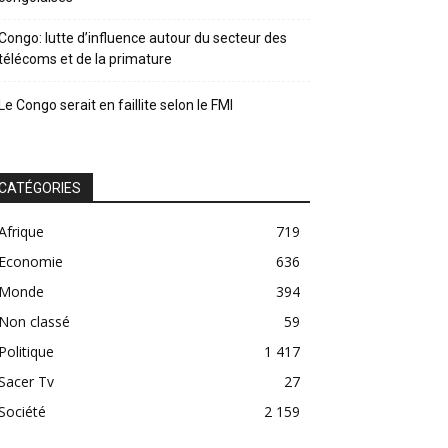
Congo: lutte d’influence autour du secteur des
télécoms et de la primature
Le Congo serait en faillite selon le FMI
CATÉGORIES
Afrique
719
Economie
636
Monde
394
Non classé
59
Politique
1 417
Sacer Tv
27
Société
2 159