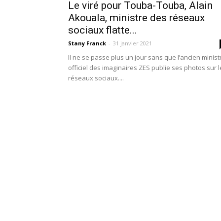
Le viré pour Touba-Touba, Alain
Akouala, ministre des réseaux
sociaux flatte...
Stany Franck
-
31 janvier 2021
Il ne se passe plus un jour sans que l’ancien minist
officiel des imaginaires ZES publie ses photos sur 
réseaux sociaux....