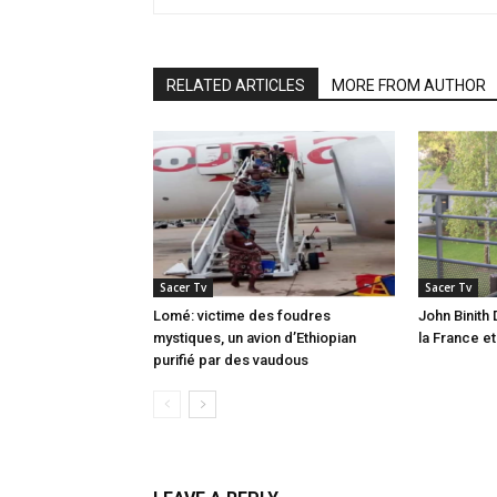
RELATED ARTICLES
MORE FROM AUTHOR
Sacer Tv
Sacer Tv
Lomé: victime des foudres
John Binith 
mystiques, un avion d’Ethiopian
la France e
purifié par des vaudous