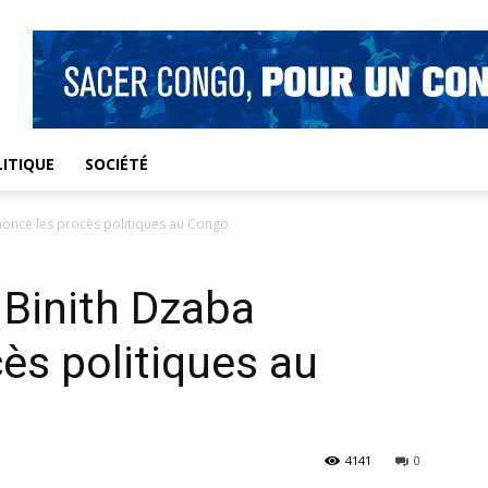
ITIQUE
SOCIÉTÉ
nonce les procès politiques au Congo
 Binith Dzaba
ès politiques au
4141
0