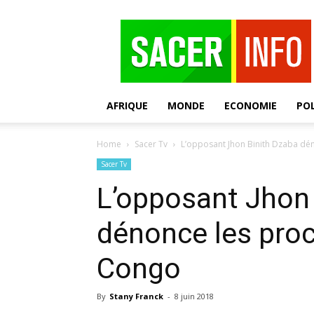
SACER
AFRIQUE
MONDE
ECONOMIE
POL
Home
Sacer Tv
L’opposant Jhon Binith Dzaba dé
Sacer Tv
L’opposant Jhon
dénonce les proc
Congo
By
Stany Franck
-
8 juin 2018