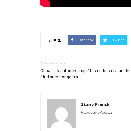
SHARE
Facebook
Twitter
Previous article
Cuba : les autorités inquiètes du bas niveau de
étudiants congolais
Stany Franck
http://sacer-infos.com