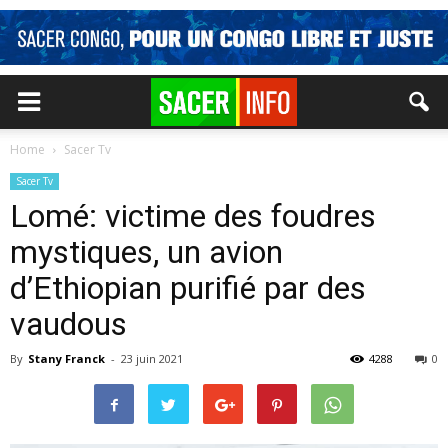
Home
Sacer Tv
Sacer Tv
Lomé: victime des foudres
mystiques, un avion
d’Ethiopian purifié par des
vaudous
By
Stany Franck
-
23 juin 2021
4288
0