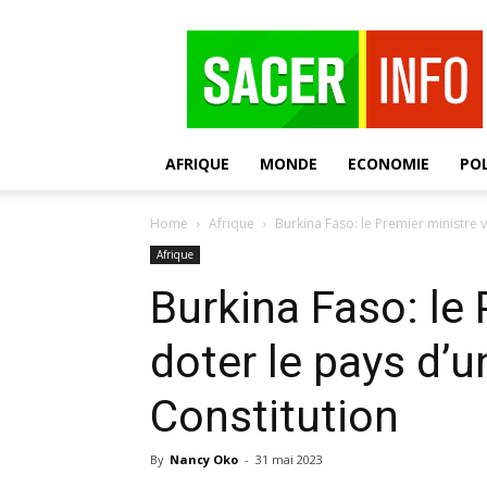
SACER
AFRIQUE
MONDE
ECONOMIE
POL
Home
Afrique
Burkina Faso: le Premier ministre 
Afrique
Burkina Faso: le
doter le pays d’u
Constitution
By
Nancy Oko
-
31 mai 2023