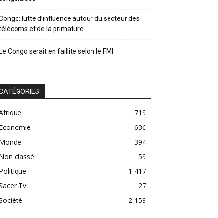
Congo: lutte d’influence autour du secteur des
télécoms et de la primature
Le Congo serait en faillite selon le FMI
CATÉGORIES
Afrique
719
Economie
636
Monde
394
Non classé
59
Politique
1 417
Sacer Tv
27
Société
2 159