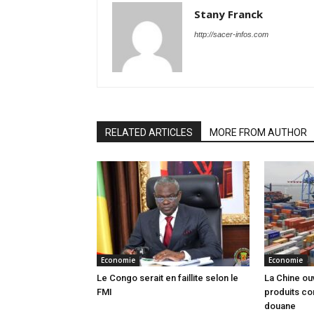
Stany Franck
http://sacer-infos.com
RELATED ARTICLES
MORE FROM AUTHOR
Economie
Economie
Le Congo serait en faillite selon le
La Chine ou
FMI
produits co
douane