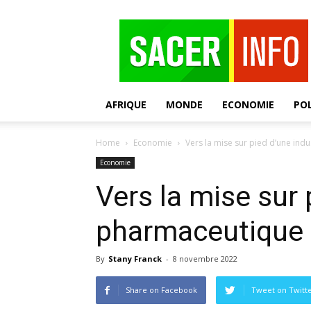
SACER
AFRIQUE
MONDE
ECONOMIE
POL
Home
Economie
Vers la mise sur pied d’une ind
Economie
Vers la mise sur 
pharmaceutique à
By
Stany Franck
-
8 novembre 2022
Share on Facebook
Tweet on Twitt