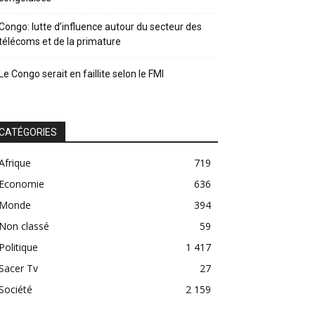
Congo: lutte d’influence autour du secteur des
télécoms et de la primature
Le Congo serait en faillite selon le FMI
CATÉGORIES
Afrique
719
Economie
636
Monde
394
Non classé
59
Politique
1 417
Sacer Tv
27
Société
2 159