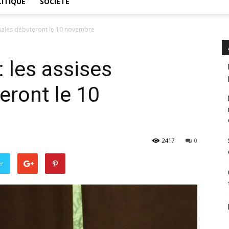
ITIQUE
SOCIÉTÉ
ionales débuteront le 10 novembre
: les assises
eront le 10
2417
0
er