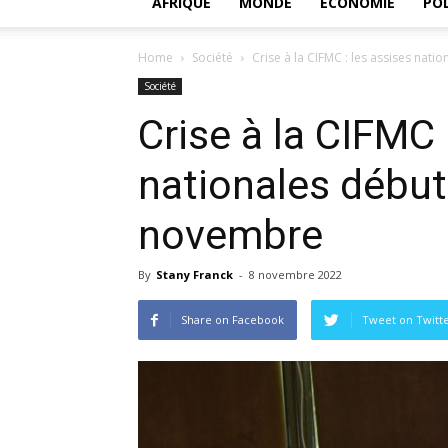
AFRIQUE
MONDE
ECONOMIE
POL
Home
Société
Crise à la CIFMC : les assises nat
Société
Crise à la CIFMC 
nationales début
novembre
By
Stany Franck
-
8 novembre 2022
Share on Facebook
Tweet on Twitt