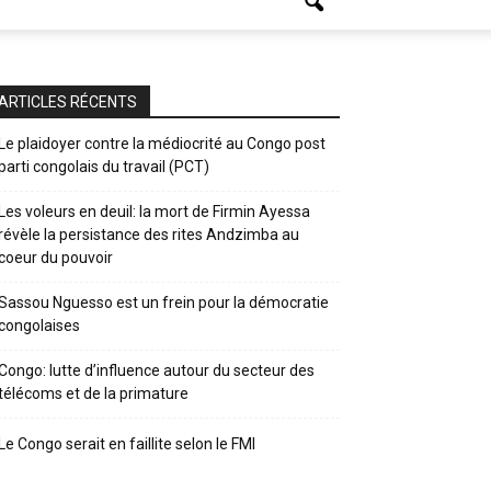
ARTICLES RÉCENTS
Le plaidoyer contre la médiocrité au Congo post
parti congolais du travail (PCT)
Les voleurs en deuil: la mort de Firmin Ayessa
révèle la persistance des rites Andzimba au
coeur du pouvoir
Sassou Nguesso est un frein pour la démocratie
congolaises
Congo: lutte d’influence autour du secteur des
télécoms et de la primature
Le Congo serait en faillite selon le FMI