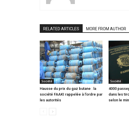
RELATED ARTICLES
MORE FROM AUTHOR
Société
Société
Hausse du prix du gaz butane : la
4000 passep
société FAAKI rappelée à l’ordre par
dans les tir
les autorités
selon le min