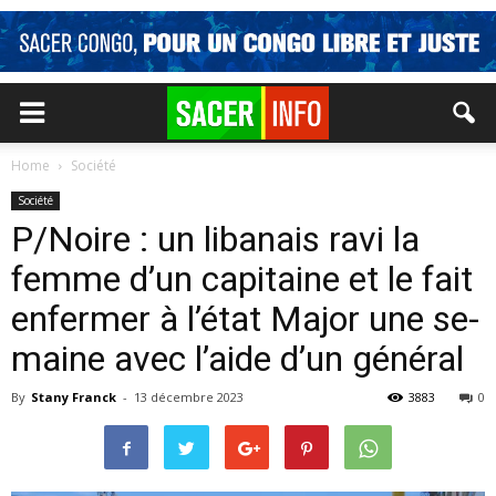
Home
Société
Société
P/​Noire : un li­ba­nais ravi la
femme d’un ca­pi­taine et le fait
en­fer­mer à l’état Ma­jor une se­
maine avec l’aide d’un gé­né­ral
By
Stany Franck
-
13 décembre 2023
3883
0