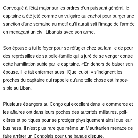
Convo­qué à l’état ma­jor sur les ordres d’un puis­sant gé­né­ral, le
ca­pi­taine a été jeté comme un vul­gaire au ca­chot pour pur­ger une
sanc­tion d’une se­maine au mo­tif qu’il au­rait sali l’image de l’ar­mée
en me­na­çant un ci­vil Li­ba­nais avec son arme.
Son épouse a fui le foyer pour se ré­fu­gier chez sa fa­mille de peur
des re­pré­sailles de sa belle-fa­mille qui a juré de se ven­ger contre
cette hu­mi­lia­tion su­bie par le ca­pi­taine. «En de­hors de bai­ser son
épouse, il le fait en­fer­mer aussi !Quel cu­lot !» s’in­dignent les
proches du ca­pi­taine qui rap­pelle qu’une telle chose est im­pos­
sible au Li­ban.
Plu­sieurs étran­gers au Congo qui ex­cellent dans le com­merce et
les af­faires ont dans leurs poches des au­to­ri­tés mi­li­taires, po­li­
cières et po­li­tiques pour se pro­té­ger phy­si­que­ment ainsi que leur
bu­si­ness. Il n’est plus rare que même un Mau­ri­ta­nien me­nace de
faire ar­rê­ter un Congo­lais pour une ba­nale dis­pute.