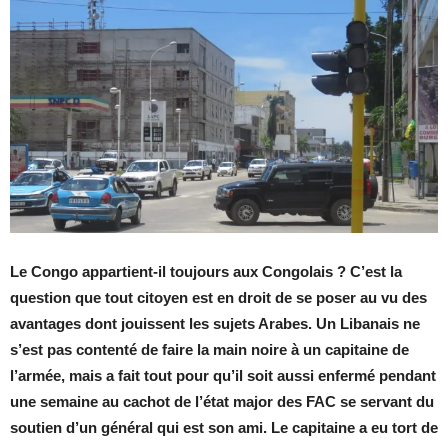
Le Congo ap­par­tient-il tou­jours aux Congo­lais ? C’est la
ques­tion que tout ci­toyen est en droit de se po­ser au vu des
avan­tages dont jouissent les su­jets Arabes. Un Li­ba­nais ne
s’est pas contenté de faire la main noire à un ca­pi­taine de
l’ar­mée, mais a fait tout pour qu’il soit aussi en­fermé pen­dant
une se­maine au ca­chot de l’état ma­jor des FAC se ser­vant du
sou­tien d’un gé­né­ral qui est son ami. Le ca­pi­taine a eu tort de