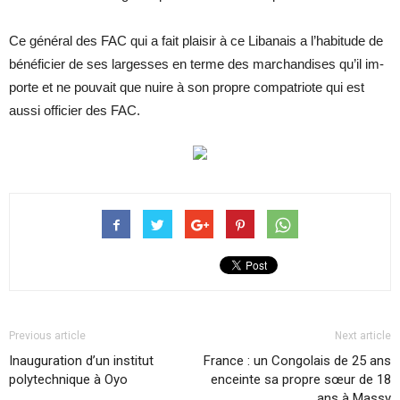
Ce gé­né­ral des FAC qui a fait plai­sir à ce Li­ba­nais a l’ha­bi­tude de
bé­né­fi­cier de ses lar­gesses en terme des mar­chan­dises qu’il im­
porte et ne pou­vait que nuire à son propre com­pa­triote qui est
aussi of­fi­cier des FAC.
Previous article
Next article
Inauguration d’un institut
France : un Congo­lais de 25 ans
polytechnique à Oyo
en­ceinte sa propre sœur de 18
ans à Massy