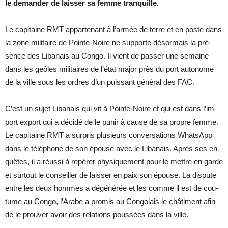
le de­man­der de lais­ser sa femme tran­quille.
Le ca­pi­taine RMT ap­par­te­nant à l’ar­mée de terre et en poste dans
la zone mi­li­taire de Pointe-Noire ne sup­porte dé­sor­mais la pré­
sence des Li­ba­nais au Congo. Il vient de pas­ser une se­maine
dans les geôles mi­li­taires de l’état ma­jor près du port au­to­nome
de la ville sous les ordres d’un puis­sant gé­né­ral des FAC.
C’est un su­jet Li­ba­nais qui vit à Pointe-Noire et qui est dans l’im­
port ex­port qui a dé­cidé de le pu­nir à cause de sa propre femme.
Le ca­pi­taine RMT a sur­pris plu­sieurs conver­sa­tions What­sApp
dans le té­lé­phone de son épouse avec le Li­ba­nais. Après ses en­
quêtes, il a réussi à re­pé­rer phy­si­que­ment pour le mettre en garde
et sur­tout le conseiller de lais­ser en paix son épouse. La dis­pute
entre les deux hommes a dé­gé­né­rée et les comme il est de cou­
tume au Congo, l’Arabe a pro­mis au Congo­lais le châ­ti­ment afin
de le prou­ver avoir des re­la­tions pous­sées dans la ville.