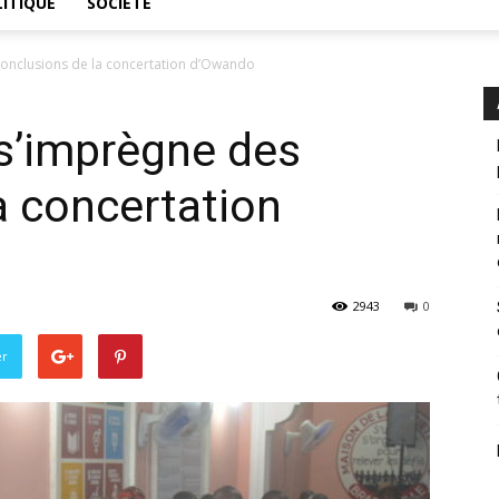
ITIQUE
SOCIÉTÉ
 conclusions de la concertation d’Owando
 s’imprègne des
a concertation
2943
0
er