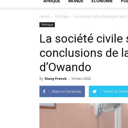
AFRIQUE
MONDE
ECONOMIE
POL
Home
Politique
La société civile s’imprègne des
Politique
La société civile
conclusions de l
d’Owando
By
Stany Franck
-
16 mars 2022
Share on Facebook
Tweet on Twitt