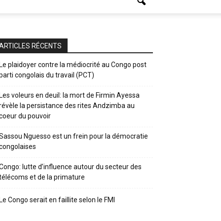
ARTICLES RÉCENTS
Le plaidoyer contre la médiocrité au Congo post
parti congolais du travail (PCT)
Les voleurs en deuil: la mort de Firmin Ayessa
révèle la persistance des rites Andzimba au
coeur du pouvoir
Sassou Nguesso est un frein pour la démocratie
congolaises
Congo: lutte d’influence autour du secteur des
télécoms et de la primature
Le Congo serait en faillite selon le FMI