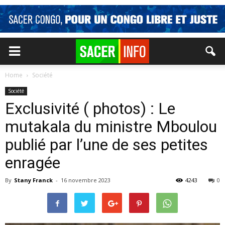
Home
Société
Société
Exclusivité ( photos) : Le
mutakala du ministre Mboulou
publié par l’une de ses petites
enragée
By
Stany Franck
-
16 novembre 2023
4243
0