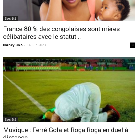
Société
France 80 ℅ des congolaises sont mères
célibataires avec le statut...
Nancy Oko
-
14 juin 2023
0
Société
Musique : Ferré Gola et Roga Roga en duel à
distance...