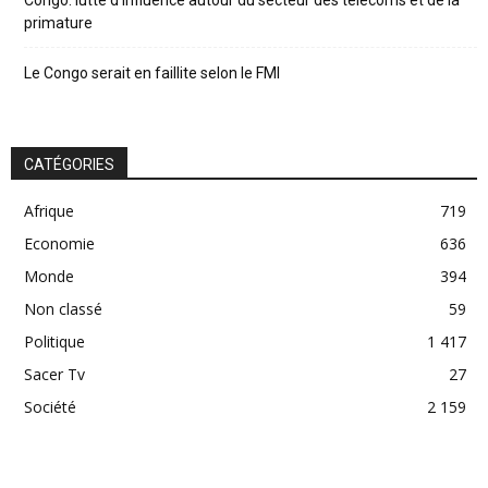
Congo: lutte d’influence autour du secteur des télécoms et de la
primature
Le Congo serait en faillite selon le FMI
CATÉGORIES
Afrique
719
Economie
636
Monde
394
Non classé
59
Politique
1 417
Sacer Tv
27
Société
2 159