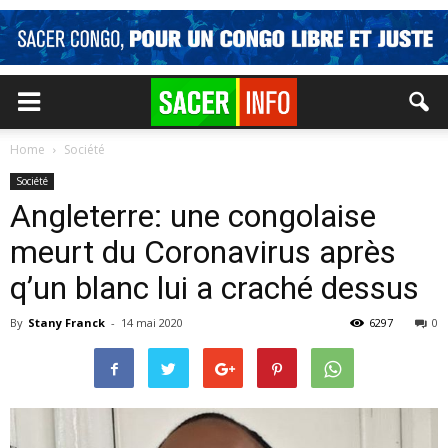
Home
Société
Société
Angleterre: une congolaise
meurt du Coronavirus après
q’un blanc lui a craché dessus
By
Stany Franck
-
14 mai 2020
6297
0