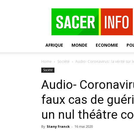
SACER
AFRIQUE
MONDE
ECONOMIE
POL
Home
Société
Audio- Coronavirus : la vérité sur l
Société
Audio- Coronavirus
faux cas de guér
un nul théâtre c
By
Stany Franck
-
16 mai 2020