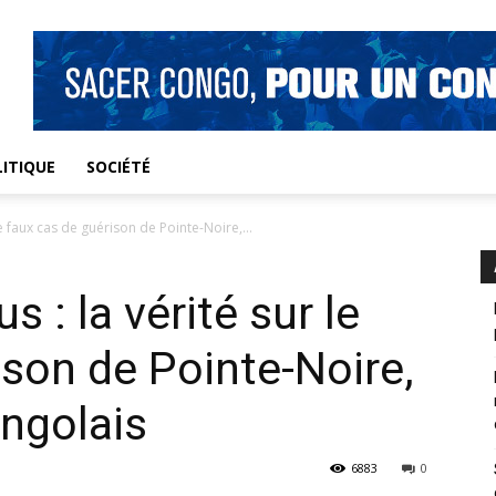
ITIQUE
SOCIÉTÉ
e faux cas de guérison de Pointe-Noire,...
 : la vérité sur le
ison de Pointe-Noire,
ongolais
6883
0