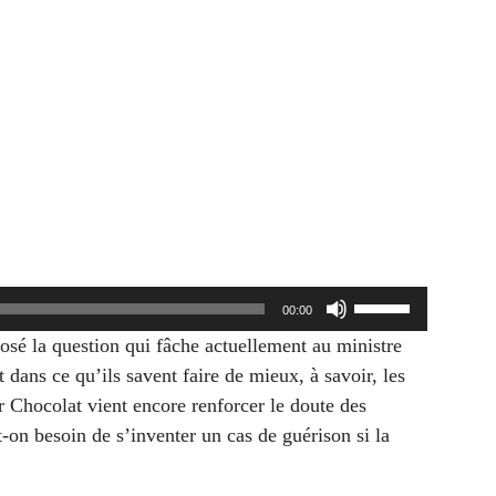
Utilisez
00:00
les
osé la question qui fâche actuellement au ministre
flèches
 dans ce qu’ils savent faire de mieux, à savoir, les
haut/bas
r Chocolat vient encore renforcer le doute des
pour
-on besoin de s’inventer
un cas de guérison si la
augmenter
ou