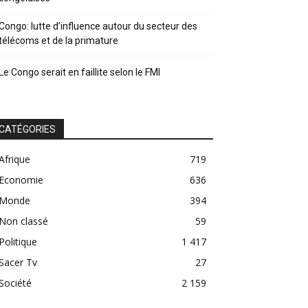
Congo: lutte d’influence autour du secteur des
télécoms et de la primature
Le Congo serait en faillite selon le FMI
CATÉGORIES
Afrique
719
Economie
636
Monde
394
Non classé
59
Politique
1 417
Sacer Tv
27
Société
2 159