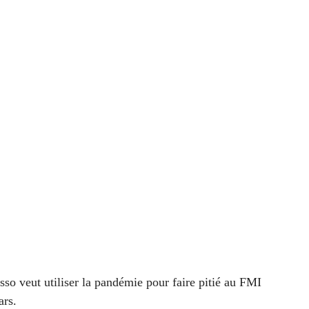
diminuer
le
volume.
sso veut utiliser la pandémie pour faire pitié au FMI
ars.