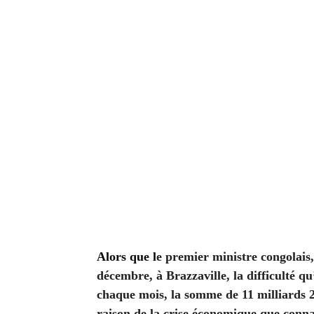
Alors que l
e premier ministre congolai
décembre, à Brazzaville, la difficulté q
chaque mois, la somme de 11 milliards 2
raison de la crise économique que connaî