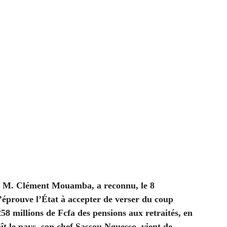
s, M. Clément Mouamba, a reconnu, le 8
u’éprouve l’État à accepter de verser du coup
58 millions de Fcfa des pensions aux retraités, en
t le pays, son chef Sassou Nguesso, vient de