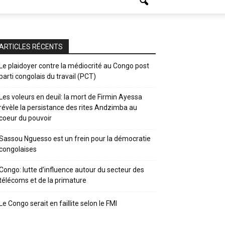
ARTICLES RÉCENTS
Le plaidoyer contre la médiocrité au Congo post
parti congolais du travail (PCT)
Les voleurs en deuil: la mort de Firmin Ayessa
révèle la persistance des rites Andzimba au
coeur du pouvoir
Sassou Nguesso est un frein pour la démocratie
congolaises
Congo: lutte d’influence autour du secteur des
télécoms et de la primature
Le Congo serait en faillite selon le FMI