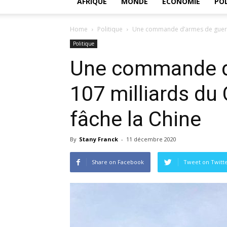
AFRIQUE
MONDE
ECONOMIE
POL
Home
Politique
Une commande d’armes de guerre 
Politique
Une commande d’
107 milliards du
fâche la Chine
By
Stany Franck
-
11 décembre 2020
Share on Facebook
Tweet on Twitt