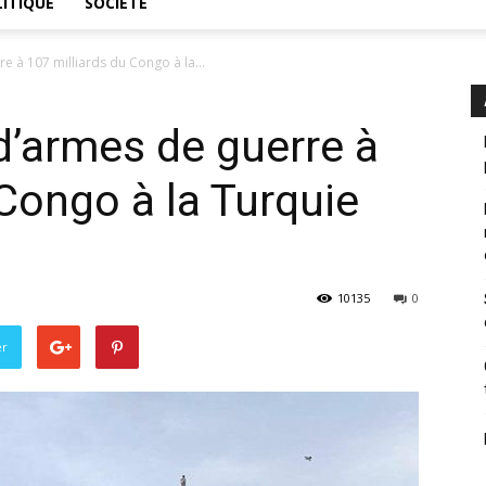
ITIQUE
SOCIÉTÉ
à 107 milliards du Congo à la...
armes de guerre à
 Congo à la Turquie
10135
0
er