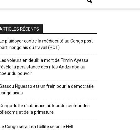
ARTICLES RÉCENTS
Le plaidoyer contre la médiocrité au Congo post
parti congolais du travail (PCT)
Les voleurs en deuil: la mort de Firmin Ayessa
révèle la persistance des rites Andzimba au
coeur du pouvoir
Sassou Nguesso est un frein pour la démocratie
congolaises
Congo: lutte d’influence autour du secteur des
télécoms et de la primature
Le Congo serait en faillite selon le FMI