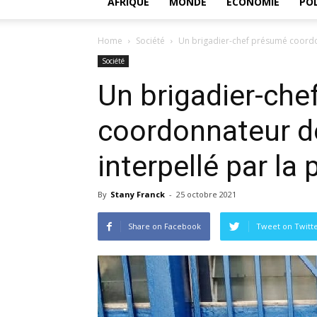
AFRIQUE
MONDE
ECONOMIE
POL
Home
Société
Un brigadier-chef présumé coordonn
Société
Un brigadier-ch
coordonnateur des
interpellé par la 
By
Stany Franck
-
25 octobre 2021
Share on Facebook
Tweet on Twitt