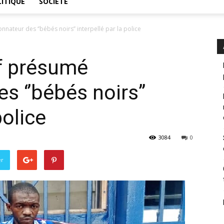
ITIQUE
SOCIÉTÉ
ateur des ‘’bébés noirs’’ interpellé par la police
ef présumé
 ‘’bébés noirs’’
police
3084
0
er