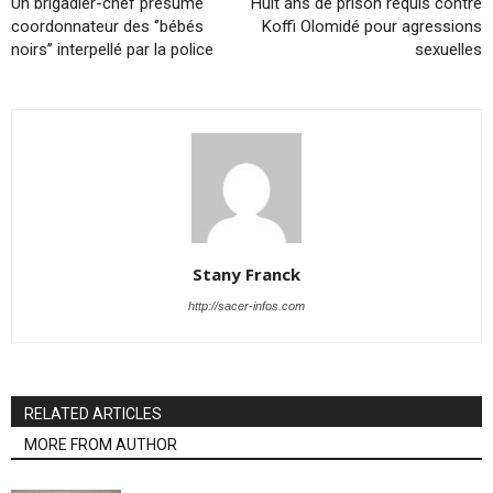
Un brigadier-chef présumé
Huit ans de prison requis contre
coordonnateur des ‘’bébés
Koffi Olomidé pour agressions
noirs’’ interpellé par la police
sexuelles
Stany Franck
http://sacer-infos.com
RELATED ARTICLES
MORE FROM AUTHOR