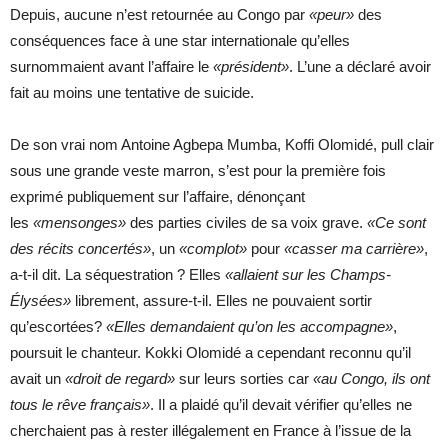
Depuis, aucune n’est retournée au Congo par
«peur»
des
conséquences face à une star internationale qu’elles
surnommaient avant l’affaire le
«président»
. L’une a déclaré avoir
fait au moins une tentative de suicide.
De son vrai nom Antoine Agbepa Mumba, Koffi Olomidé, pull clair
sous une grande veste marron, s’est pour la première fois
exprimé publiquement sur l’affaire, dénonçant
les
«mensonges»
des parties civiles de sa voix grave.
«Ce sont
des récits concertés»
, un
«complot»
pour
«casser ma carrière»
,
a-t-il dit. La séquestration ? Elles
«allaient sur les Champs-
Élysées»
librement, assure-t-il. Elles ne pouvaient sortir
qu’escortées?
«Elles demandaient qu’on les accompagne»
,
poursuit le chanteur. Kokki Olomidé a cependant reconnu qu’il
avait un
«droit de regard»
sur leurs sorties car
«au Congo, ils ont
tous le rêve français»
. Il a plaidé qu’il devait vérifier qu’elles ne
cherchaient pas à rester illégalement en France à l’issue de la