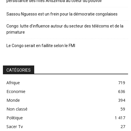
persistance des rites Andzimba au coeur du pouvoir
Sassou Nguesso est un frein pour la démocratie congolaises
Congo: lutte d’influence autour du secteur des télécoms et de la
primature
Le Congo serait en faillite selon le FMI
CATÉGORIES
Afrique
719
Economie
636
Monde
394
Non classé
59
Politique
1 417
Sacer Tv
27