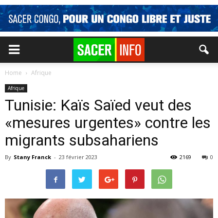
Home
Afrique
Afrique
Tunisie: Kaïs Saïed veut des
«mesures urgentes» contre les
migrants subsahariens
By
Stany Franck
-
23 février 2023
2169
0