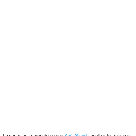
La venue en Tunisie de ce que
Kaïs Saied
appelle «
les masses