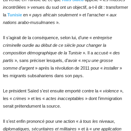
incontrôlées
» venues du sud ont un objectif, a-t-il dit : transformer
la
Tunisie
en «
pays africain seulement
» et l’arracher «
aux
nations arabo-musulmanes
».
Il s’agirait de la conséquence, selon lui, d’une «
entreprise
criminelle ourdie au début de ce siècle pour changer la
composition démographique de la Tunisie
». Il a accusé «
des
partis
», sans préciser lesquels, d’avoir «
reçu une grosse
somme d’argent
» après la révolution de 2011 pour «
installer
»
les migrants subsahariens dans son pays.
Le président Saïed s’est ensuite emporté contre la «
violence
»,
les «
crimes
» et les «
actes inacceptables
» dont l’immigration
serait prétendument la source.
Il s’est enfin prononcé pour une action «
à tous les niveaux,
diplomatiques, sécuritaires et militaires
» et à «
une application